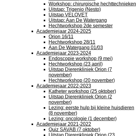
Workshop: chirurgische hechttechnieken
Uitstap: Trigenio (Nesto)
Uitstap VELOVET
Uitstap: Aan De Watergang
Hechtworkshop 2de semester
Academiejaar 2024-2025
Orion 16/11
Hechtworkshop 28/11
Aan De Watergang 01/03
Academiejaar 2023-2024
Endoscopie workshop (9 mei)
Hechtworkshop (23 april)
Uitstap Dierenkliniek Orion (7
november)
Hechtworkshop (20 november)
Academiejaar 2022-2023
Katheter workshop (25 oktober)
Uitstap Dierenkliniek Orion (2
november)
Lezing: eerste hulp bij kleine huisdieren
(8 november)
Lezing: oncologie (1 december)
Academiejaar 2021-2022
Quiz SAVAB (7 oktober)
Uitstap Dierenkliniek Orion (23