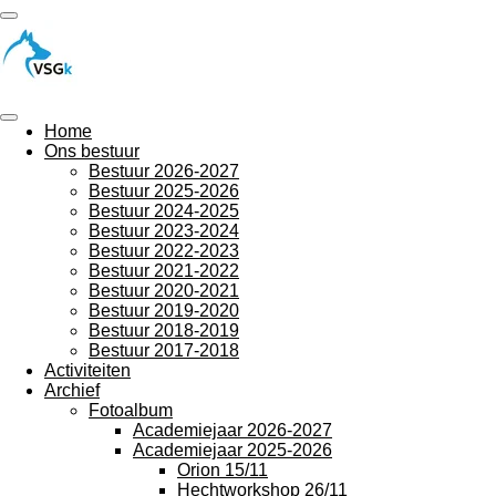
Ga
direct
naar
de
hoofdinhoud
Home
Ons bestuur
Bestuur 2026-2027
Bestuur 2025-2026
Bestuur 2024-2025
Bestuur 2023-2024
Bestuur 2022-2023
Bestuur 2021-2022
Bestuur 2020-2021
Bestuur 2019-2020
Bestuur 2018-2019
Bestuur 2017-2018
Activiteiten
Archief
Fotoalbum
Academiejaar 2026-2027
Academiejaar 2025-2026
Orion 15/11
Hechtworkshop 26/11