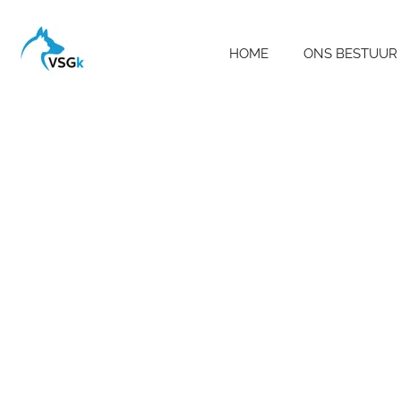
Ga
direct
HOME
ONS BESTUUR
naar
de
hoofdinhoud